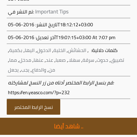
Important Tips
تم النشر في:
تاريخ النشر: 2016-06-05T18:12:12+03:00
At 7:07 pm
2016-06-05T19:07:15+03:00
آخر تعديل:
كلمات دلالية:
,
الحشائش
,
الخلية
,
الدخول
,
اليها
,
بكمية
,
تضييق
,
حدوث
,
سرقة
,
سهلا.
,
صعبا
,
عند
,
عنها
,
مدخل
,
مما
,
من
,
والدفاع
,
يجب
,
يجعل
قم بنسخ الرابط المختصر أدناه من زر النسخ لمشاركته:
https://en.yeasco.com/?p=232
نسخ الرابط المختصر
شاهد أيضا ..