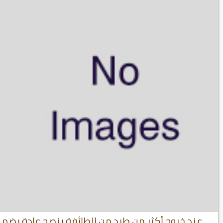
عند خروج أكثر من طرد من الطائفة ينصح عادة بضم