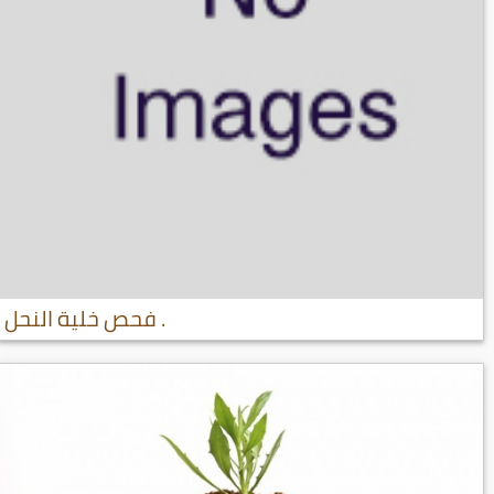
فحص خلية النحل .