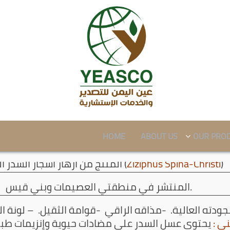
HOME
ABOUT US
OUR PRO
)
Ziziphus Spina-Christi
المنتج من أزهار أشجار السدر اليمني (
المنتشر في منطقتي العصيمات وبني قيس.
جودته العالية. -مذاقه الراقي -قوامة الثقيل. – لونة ا
ني :
يحتوي عسل السدر على مضادات حيوية وإنزيمات طبي