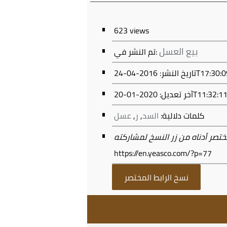
623 views
بيع العسل
تم النشر في:
0-24T17:30:09+03:00
2020-01-20T11:
آخر تعديل:
كلمات دلالية:
السد
,
ر
,
عسل
https://en.yeasco.com/?p=77
نسخ الرابط المختصر