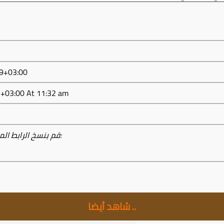
تاريخ النشر: 2016-4
32:11+03:00
At 11:32 am
قم بنسخ الرابط المختصر أدناه من زر النسخ لمشاركته:
شاهد أيضا ..