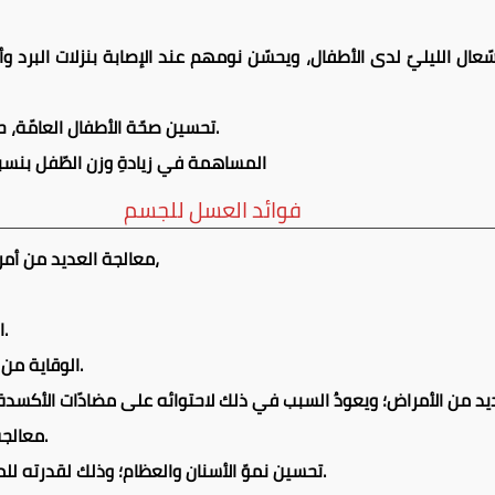
ال الليليّ لدى الأطفال، ويحسّن نومهم عند الإصابة بنزلات البرد وأمرا
تحسين صحّة الأطفال العامّة، حيث يمكن استخدامه كمكمّل غذائيّ.
المساهمة في زيادةِ وزن الطّفل بنسبة 
فوائد العسل للجسم
معالجة العديد من أمراض ومشاكل الجهاز التنفّس كالكحّة،
الوقاية من الإصابة بالأورام السرطانيّة.
الوقاية من الأمراض الجلديّة، والجروح والالتهابات.
معالجة مرض الروماتيزم، والتهاب المفاصل.
تحسين نموّ الأسنان والعظام؛ وذلك لقدرته للمحافظة على الكالسيوم داخل الجسم.