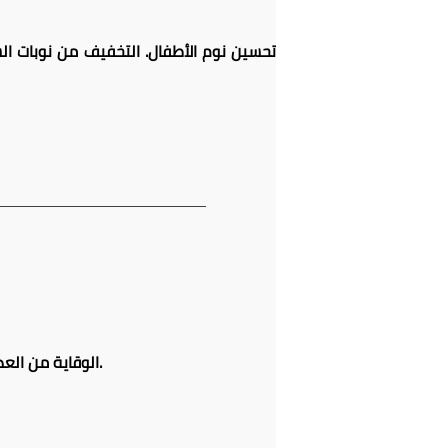
تحسين نوم الأطفال. التخفيف من نوبات السّع
الوقاية من العديد من الأمراض؛ ويعودُ السبب في ذلك لاحتوائه على مضادّات الأكسدة، ومركّبات طبيعيّة ذات أهميّة كبيرة.