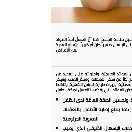
سين مناعة الجسم، كما أنّ العسلَ أحدُ المواد
إنسان صغيراً كانَ أم كبيراً، ويُعالج العديدَ
من الأمراض.
ن الفوائد العلاجيّة، واحتوائه على العديد من
 المهمّة لنمو الطفل، فإن العسل يحتوي على نسبة 17% ماء، و82% سكّريّات تتضّمن كلّاً من سكّر الفاكهة، وسكّر العنب، وسكّر
 أملاح معدنيّة، وزيوت طيّارة، تحسّن الشّهيّة، وتنشّط
كما يمنع إصابة الأطفال بالتعفّنات
المعويّة الجرثوميّة.
حالات الإسهال الصّيفيّ الذي يصيب