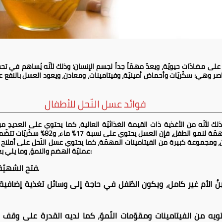
 على مضادّات حيويّة، ويعدّ مهمّاً جداً لجسم الإنسان؛ وذلك لأنّه يُساهم في تح
اصر وهي: سكّريّات وأحماض أمينيّة، وفيتامينات، ومعادن، ويعود العسل بالنفع على ال
فوائد عسل النّحل للأطفال
ذلك لأنّه من الأغذية ذات القيمة الغذائيّة العالية، كما يحتوي على العديدِ م
المركّبات الكيميائيّة والعناصر البيولوجيّة
، بالإضافة إلى 3% من البروتين، ومجموعة كبيرة من الفيتامينات المهمّة، كما يحتوي عسل النّحل على
عمليّة الهضم والنموّ، وما يلي بعض الفوائد التي يقدّمها العسل لصحّة الطفل:
فتح الشهيّة، وتحسين الصحّة العامّة لدى الطّفل.
بنُ الأم غير كامل، ويكون الطّفل في حاجة إلى وسائل تغذية إضافية، 
تويه من الفيتامينات ومقوّمات النّموّ، كما لديه القدرة على وقف 