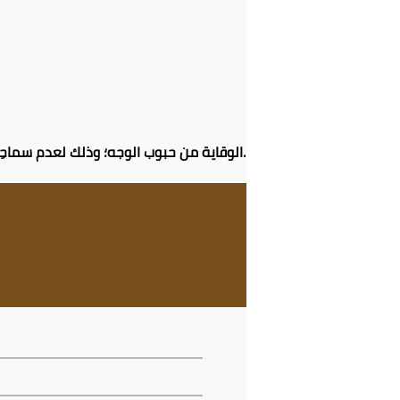
الوقاية من حبوب الوجه؛ وذلك لعدم سماحِه للبكتيريا والجراثيم بالتكاثر، ويمكن معالجة حبوب البشرة من خلال وضع العسل بشكلٍ مباشر على البشرة.