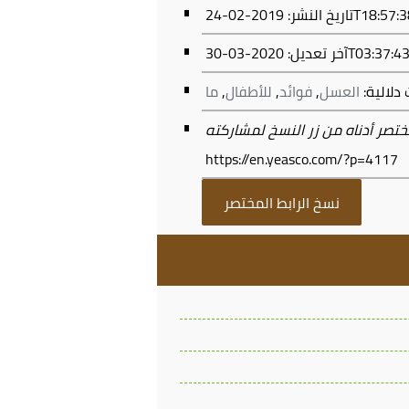
0-24T18:57:38+03:00
2020-03-30T03:
آخر تعديل:
دلالية:
العسل
,
فوائد
,
للأطفال
,
ما
https://en.yeasco.com/?p=4117
نسخ الرابط المختصر