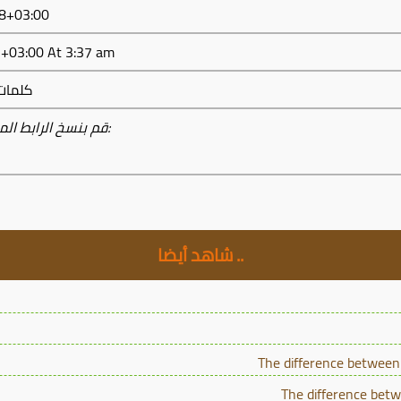
تاريخ النشر: 2019-2
37:43+03:00
At 3:37 am
كلمات 
قم بنسخ الرابط المختصر أدناه من زر النسخ لمشاركته:
شاهد أيضا ..
The difference between
The difference bet