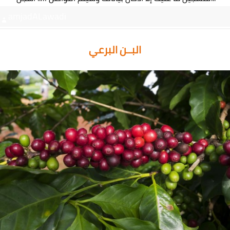
amjadALawadi
البــن البرعي