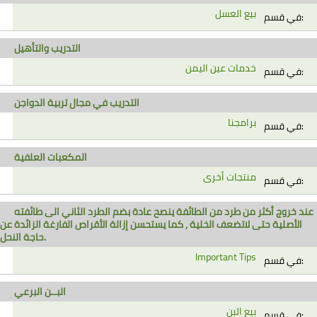
بيع العسل
في قسم:
التدريب والتأهيل
خدمات عين اليمن
في قسم:
التدريب في مجال تربية الدواجن
برامجنا
في قسم:
المكعبات العلفية
منتجات أخرى
في قسم:
عند خروج أكثر من طرد من الطائفة ينصح عادة بضم الطرد الثاني الى طائفته
الأصلية حتى لاتضعف الخلية , كما يستحسن إزالة الأقراص الفارغة الزائدة عن
حاجة النحل.
Important Tips
في قسم:
البــن البرعي
بيع البن
في قسم: