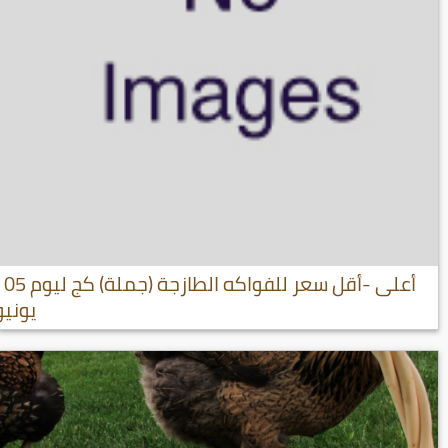
أعلى -أقل سعر للفواكه الطازجة (جملة) كج ليوم 05
يونيو