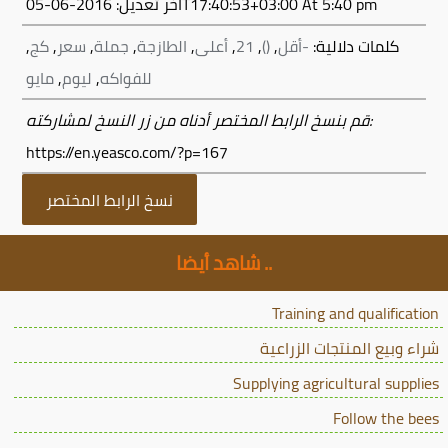
At 5:40 pm
2016-06-05T17:40:53+03:00
آخر تعديل:
كلمات دلالية:
-أقل
,
()
,
21
,
أعلى
,
الطازجة
,
جملة
,
سعر
,
كج
,
للفواكه
,
ليوم
,
مايو
قم بنسخ الرابط المختصر أدناه من زر النسخ لمشاركته:
https://en.yeasco.com/?p=167
نسخ الرابط المختصر
شاهد أيضا ..
Training and qualification
شراء وبيع المنتجات الزراعية
Supplying agricultural supplies
Follow the bees