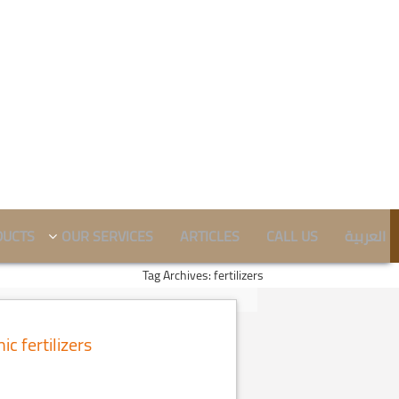
DUCTS
OUR SERVICES
ARTICLES
CALL US
العربية
Tag Archives: fertilizers
ic fertilizers