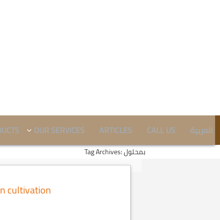
DUCTS
OUR SERVICES
ARTICLES
CALL US
العربية
Tag Archives: بمحلول
n cultivation