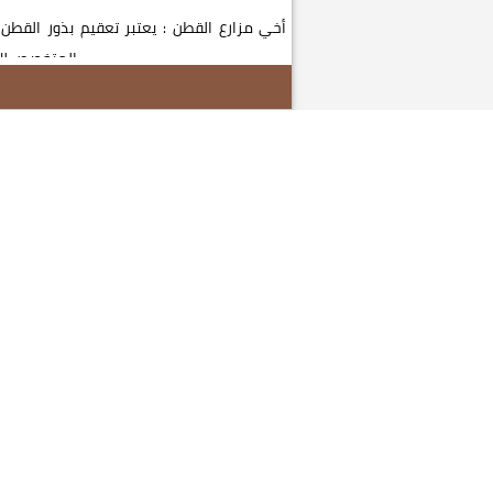
أخي مزارع القطن : يعتبر تعقيم بذور القطن
المتخصص للأرضة من اهم طرق الحماية للمحص...