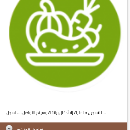
للتسجيل ما عليك إلا أدخال بياناتك وسيتم التواصل ….. اسجل ...