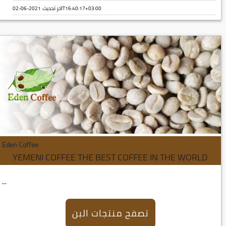
آخر تحديث:
2021-06-02T16:40:17+03:00
Eden Coffee
YEMENI COFFEE THE BEST COFFEE IN THE WORLD
...
تصفح منتجات البن