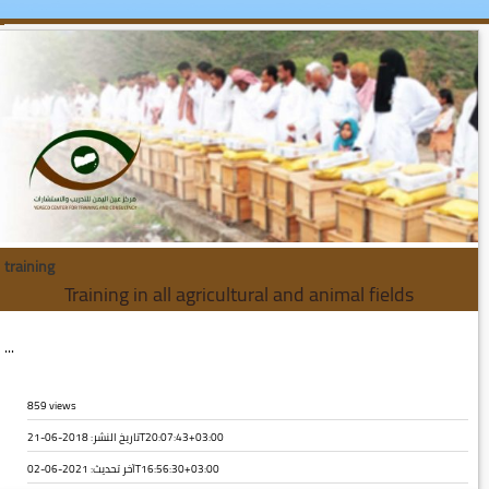
training
Training in all agricultural and animal fields
...
859 views
تاريخ النشر: 2018-06-21T20:07:43+03:00
آخر تحديث:
2021-06-02T16:56:30+03:00