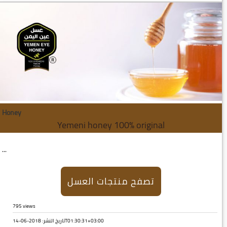
Honey
Yemeni honey 100% original
...
تصفح منتجات العسل
795 views
تاريخ النشر: 2018-06-14T01:30:31+03:00